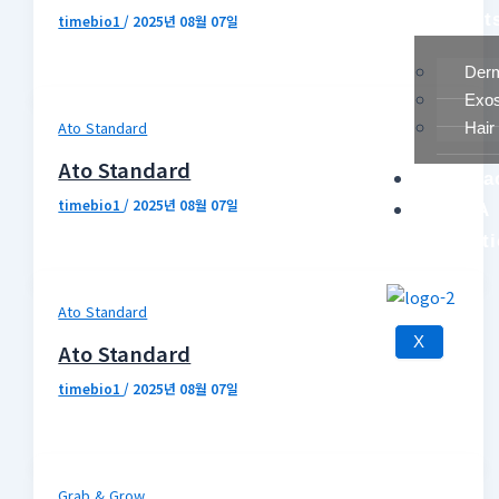
Product
timebio1
/
2025년 08월 07일
Der
Exo
Ato Standard
Hair
Ato Standard
Conta
timebio1
/
2025년 08월 07일
ALPA
Aestheti
Ato Standard
X
Ato Standard
timebio1
/
2025년 08월 07일
Grab & Grow