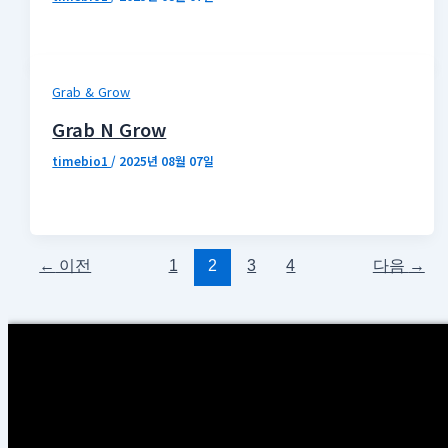
Grab & Grow
Grab N Grow
timebio1
/
2025년 08월 07일
←
이전
1
2
3
4
다음
→