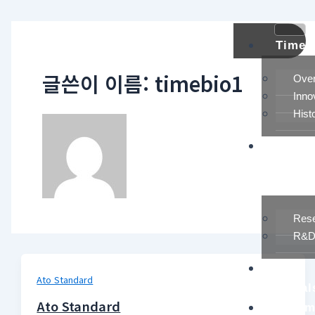
콘
텐
츠
Timeb
로
건
글쓴이 이름: timebio1
Over
너
Inno
뛰
Hist
기
Resea
&
Technol
Res
R&D 
Raw
Ato Standard
Material
Ato Standard
Pharm