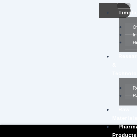
콘
텐
Timeb
츠
로
O
건
I
너
Hi
뛰
기
Resea
&
Technol
R
R
Raw
Material
Pharma
Products