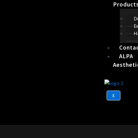
Product
D
E
H
Conta
ALPA
Aestheti
X