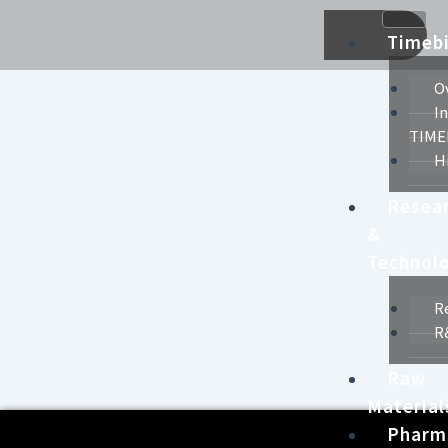
콘
텐
Timeb
츠
로
O
건
I
너
TIME
뛰
H
기
Resea
&
Technol
R
R
Raw
Material
Pharm